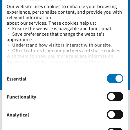
Our website uses cookies to enhance your browsing 
experience, personalize content, and provide you with 
relevant information
about our services. These cookies help us:
电子提单(e/BL)
• Ensure the website is navigable and functional.
• Save preferences that change the website's 
appearance.
• Understand how visitors interact with our site.
• Offer features from our partners and share cookies 
航运数据集成(DI)
with them to show you more relevant information.
By using our website, you agree to our 
Privacy 
Policy
... and the use of cookies as outlined in our 
Consent
Cookie Policy
.
Selection
Click on the button(s) below to accept our privacy 
Essential
在线碳排放计算器
policy and choose which cookies to set:
Functionality
货物跟踪
Analytical
持续跟踪集装箱动态
集装箱跟踪
空箱释放
集装箱仓储