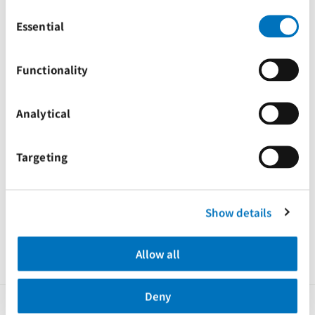
Denmark
Consent
Cookie Policy
.
Selection
Click on the button(s) below to accept our privacy 
Essential
Bank:
Sydbank A/S
policy and choose which cookies to set:
Account
7110 427857
Functionality
number:
IBAN:
DK7771100009427857
Analytical
Swift:
SYBKDK22
Targeting
如您需进一步了解相关情况，请联系太平船务当地办事处。
Show details
Tags
Advisories
Denmark
Allow all
Deny