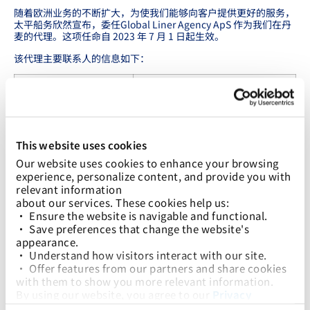
随着欧洲业务的不断扩大，为使我们能够向客户提供更好的服务，
太平船务欣然宣布，委任Global Liner Agency ApS 作为我们在丹
麦的代理。这项任命自 2023 年 7 月 1 日起生效。
该代理主要联系人的信息如下：
管理及销售:
内部销售/运营:
Rasmus Ammitzbøll
Søren le Fevre Lucas
Email:
Email: sl@glagencies.com
ra@glagencies.com
Tel: +45 70 20 92 92
Tel: +45 70 20 92 92
Mobile: +45 40 27 60 92
This website uses cookies
Mobile: +45 26 28 95 50
Our website uses cookies to enhance your browsing 
experience, personalize content, and provide you with 
销售:
财务:
relevant information
Viktor Andersen
Line Jørgensen
Email:
Email:
about our services. These cookies help us:
va@glagencies.com
dkaccounting@glagencies.com
• Ensure the website is navigable and functional.
Tel: +45 70 20 92 92
Tel: +45 70 20 92 92
• Save preferences that change the website's 
Mobile: +45 28 40 86 17
appearance.
• Understand how visitors interact with our site.
以下是该代理公司地址、银行账户的详细信息，供您参考。
• Offer features from our partners and share cookies 
with them to show you more relevant information.
By using our website, you agree to our 
Privacy 
Office address:
Brunbjergvej 1, DK-8240, Risskov,
Policy
... and the use of cookies as outlined in our 