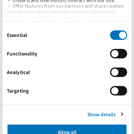
• Understand how visitors interact with our site.
• Offer features from our partners and share cookies 
with them to show you more relevant information.
By using our website, you agree to our 
Privacy 
Policy
... and the use of cookies as outlined in our 
Consent
Cookie Policy
.
高瑞泽先
Selection
Click on the button(s) below to accept our privacy 
Essential
陈明治女
policy and choose which cookies to set:
生
邢益民先
士
生
首席执行官
Functionality
独立非执行
非独立非执
董事
行董事
Analytical
Targeting
Show details
黄惠锦先
生
Allow all