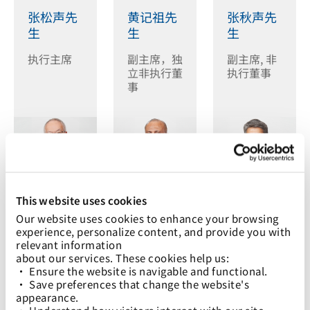
张松声先
黄记祖先
张秋声先
生
生
生
执行主席
副主席，独
副主席, 非
立非执行董
执行董事
事
叶志强先
Chandra
林明辉先
This website uses cookies
生
Das s/o
生
Rajagopal
Our website uses cookies to enhance your browsing 
独立非执行
独立非执行
experience, personalize content, and provide you with 
Sitaram
董事
董事
relevant information
先生
about our services. These cookies help us:
• Ensure the website is navigable and functional.
独立非执行
• Save preferences that change the website's 
董事
appearance.