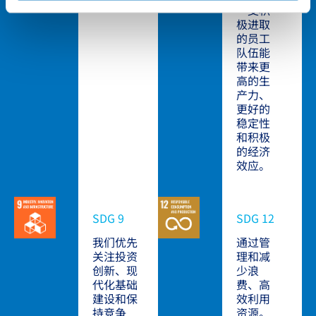
一支积
极进取
的员工
队伍能
带来更
高的生
产力、
更好的
稳定性
和积极
的经济
效应。
SDG 9
SDG 12
我们优先
通过管
关注投资
理和减
创新、现
少浪
代化基础
费、高
建设和保
效利用
持竞争
资源。