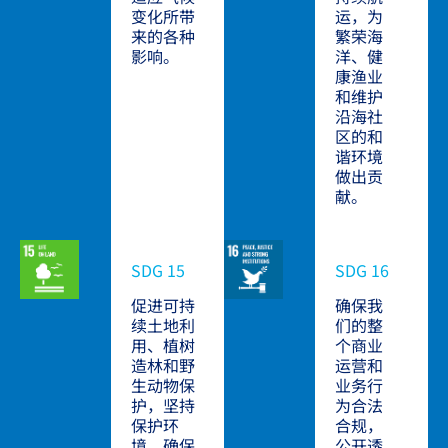
变化所带
运，为
来的各种
繁荣海
影响。
洋、健
康渔业
和维护
沿海社
区的和
谐环境
做出贡
献。
SDG 15
SDG 16
促进可持
确保我
续土地利
们的整
用、植树
个商业
造林和野
运营和
生动物保
业务行
护，坚持
为合法
保护环
合规，
境，确保
公开透