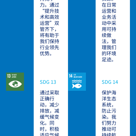
力。通过
在日常
“提升技
运营和
术和高效
业务活
运营”双
动中采
管齐下，
用可持
将有助于
续做
我们保持
法，管
行业领先
理我们
优势。
的环境
足迹。
SDG 13
SDG 14
通过采取
保护海
正确行
洋生态
动，减少
系统，
排放，减
防止污
缓气候变
染。我
化。同
们努力
时，积极
推动可
适应气候
持续航