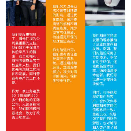
我们努力改善业
务和运营对环境
的影响。通过优
化能效、采用更
清洁的燃料和可
再生能源，减少
温室气体排放，
我们高度重视员
我们相信可持续
为建设更环保的
工，将他们视为公
发展的理念推动
地球做出贡献。
司最重要的支柱。
了企业的生存和
我们致力于保障全
发展。例如，我
作为航运公司，
体船岸员工的健
们的船舶采用了
我们也有责任维
康、安全和福利，
节能技术，不仅
护海洋生态系
特别强调尊重劳工
有利于环保，还
统。通过可持续
权益和人权。我们
能提高成本效
运营，加强海岸
优先考虑员工的培
率。通过追求技
保护，减少对海
训和发展，同时营
术创新，我们可
洋的污染，保护
造有尊严的工作环
以进一步提升企
生物多样性。
境。
业价值。
作为一家业务遍及
同时，可持续发
90 个国家的 500
展使我们与客
多个目的地的国际
户、合作伙伴等
公司，无论身在何
利益相关方的价
处，我们都积极回
值理念相一致。
馈社会，致力于改
重视ESG，既增
善当地生活。
强了我们的财务
弹性，也对地球
和人类产生了积