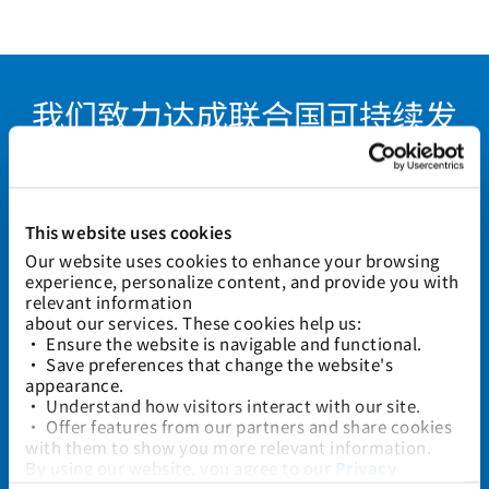
我们致力达成联合国可持续发
展目标
作为一家负责任的航运公司，我们根据联合国可持续发展目标
（SDGs）制定自身的可持续发展战略选择。我们遵循以下11个
This website uses cookies
SDG目标
Our website uses cookies to enhance your browsing 
experience, personalize content, and provide you with 
relevant information
about our services. These cookies help us:
SDG 3
SDG 4
• Ensure the website is navigable and functional.
• Save preferences that change the website's 
通过创建
优先考虑
appearance.
安全向上
船员的教
• Understand how visitors interact with our site.
的职场环
育和培
• Offer features from our partners and share cookies 
境，积极
训。训练
with them to show you more relevant information.
回馈社
有素的船
By using our website, you agree to our 
Privacy 
会，保障
员可提高
Policy
... and the use of cookies as outlined in our 