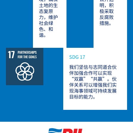
土地的生
明，积
态复原
极采取
力，维护
反腐败
社会绿
措施。
色、和
谐。
SDG 17
我们坚信与志同道合伙
伴加强合作可以实现
“双赢”“共赢”。伙
伴关系可以增强我们实
现海事领域可持续发展
目标的能力。