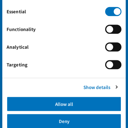
我们员工
航线的安
Consent
Cookie Policy
.
的健康和
全性、合
Selection
Click on the button(s) below to accept our privacy 
Essential
福祉，推
规性和整
policy and choose which cookies to set:
动我们所
体绩效，
服务社区
实现安全
Functionality
的和谐与
高效运
稳定。
营。
Analytical
SDG 7
SDG 8
Targeting
向更清洁
确保员
的能源过
工获得
渡，减少
公平的
排放、降
工资待
Show details
低成本。
遇、安
通过优化
全的工
能源使
作环
Allow all
用，减少
境，以
我们的总
及良好
体排放足
的职业
Deny
迹。
发展。