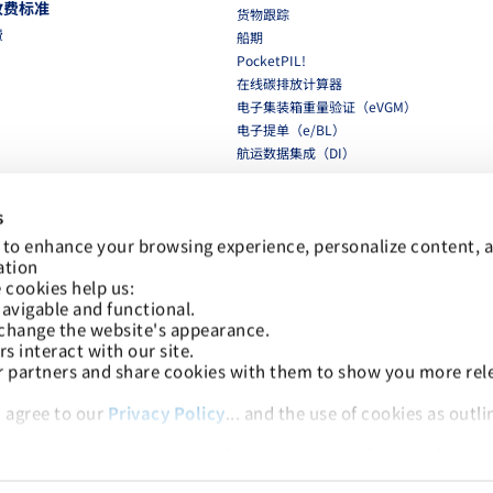
收费标准
货物跟踪
费
船期
PocketPIL!
在线碳排放计算器
电子集装箱重量验证（eVGM）
电子提单（e/BL）
航运数据集成（DI）
合作伙伴
s
航运数据集成（DI）
集装箱动态电子平台（eSPP）
 to enhance your browsing experience, personalize content, a
LMS 电子发票平台
ation
 cookies help us:
avigable and functional.
网络安全
change the website's appearance.
网络安全
 interact with our site.
r partners and share cookies with them to show you more rele
 agree to our 
Privacy Policy
下载
low to accept our privacy policy and choose which cookies to 