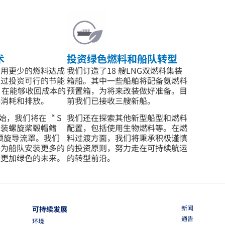
术
投资绿色燃料和船队转型
着用更少的燃料达成
我们订造了18 艘LNG双燃料集装
通过投资可行的节能
箱船。其中一些船舶将配备氨燃料
），在能够收回成本的
预置箱，为将来改装做好准备。目
料消耗和排放。
前我们已接收三艘新船。
开始，我们将在“ S
我们还在探索其他新型船型和燃料
加装螺旋桨毂帽鳍
配置，包括使用生物燃料等。在燃
前置预旋导流罩。我们
料过渡方面，我们将秉承积极谨慎
并为船队安装更多的
的投资原则，努力走在可持续航运
造更加绿色的未来。
的转型前沿。
新闻
可持续发展
通告
环境