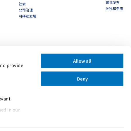
媒体发布
社会
关税和费用
公司治理
可持续发展
Allow all
nd provide 
Deny
vant 
... and the use of cookies as outlined in our 
 PocketPIL！应用程序
set: