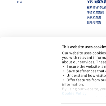
关税指南及
船队
搜索关税和收
滞留和滞期费
关税和费用
额外用箱期
This website uses cookie
Our website uses cookies
you with relevant inform
about our services. These
• Ensure the website is n
• Save preferences that 
• Understand how visitors
• Offer features from ou
information.
By using our website, you
Cookie Policy
.
当地办事处
Click on the button(s) be