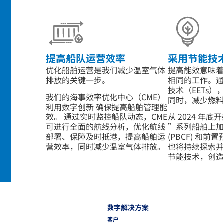
提高船队运营效率
采用节能技
优化
船舶运营是我们减少温室气体
提高能效意味
排放的关键一步
。
相同的工作。
技术
（EETs
我们的海事效率优化中心
（CME）
同时，减少燃
利用数字创新
确保提高船舶管理能
效。
通过实时监控船队动态
，
CME
从 2024 年底
可
进
行
全
面的航线分析，优化航线
”系列船舶上
部署、保障及时抵港，提高船舶运
(PBCF) 和
营效率，同时减少温室气体排放。
也将持续探索
节能技术，创
数字解决方案
客户