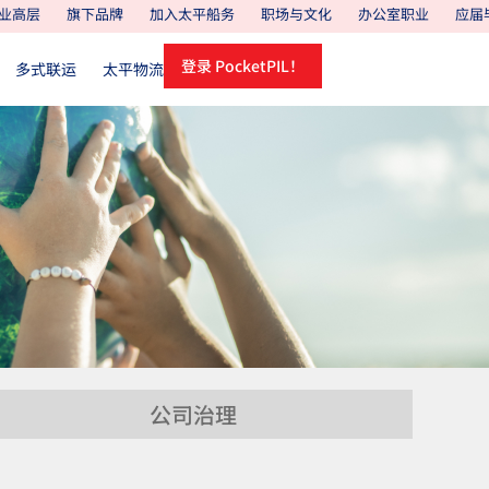
业高层
旗下品牌
加入太平船务
职场与文化
办公室职业
应届
登录 PocketPIL！
多式联运
太平物流
公司治理