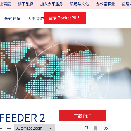
业高层
旗下品牌
加入太平船务
职场与文化
办公室职业
应届
登录 PocketPIL！
多式联运
太平物流
 FEEDER 2
下载 PDF