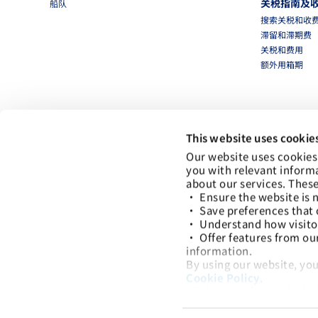
关税指南及
船队
搜索关税和收
滞留和滞期费
关税和费用
额外用箱期
This website uses cookie
Our website uses cookies
you with relevant inform
about our services. These
• Ensure the website is n
• Save preferences that 
• Understand how visitors
• Offer features from ou
information.
By using our website, you
Cookie Policy
.
当地办事处
Click on the button(s) be