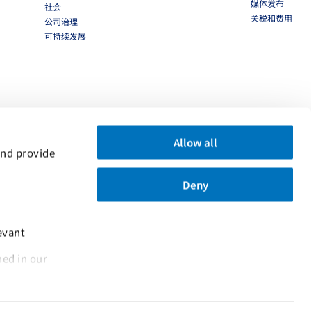
媒体发布
社会
关税和费用
公司治理
可持续发展
Allow all
nd provide 
Deny
vant 
... and the use of cookies as outlined in our 
 PocketPIL！应用程序
set: