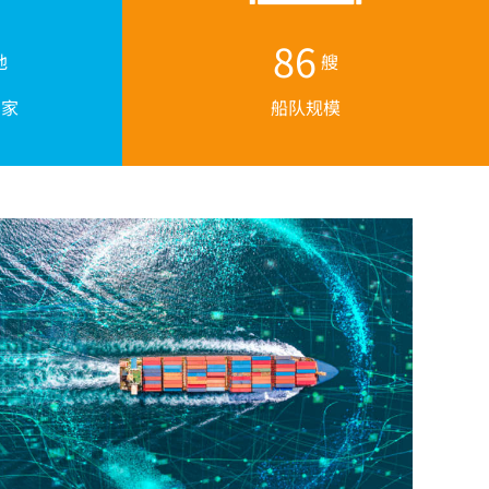
100
地
艘
国家
船队规模