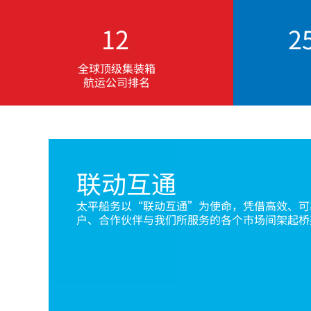
12
3
全球顶级集装箱
航运公司排名
联动互通
太平船务以
“
联动互通
”
为使命，凭借高效、可
户、合作伙伴与我们所服务的各个市场间架起桥