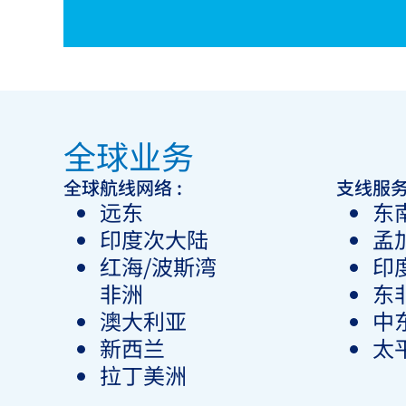
全球业务
全球航线网络 :
支线服
远东
东
印度次大陆
孟
红海/波斯湾
印
非洲
东
澳大利亚
中东
新西兰
太
拉丁美洲