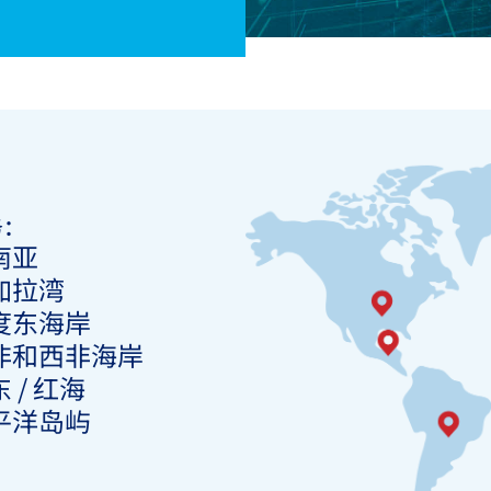
务：
南亚
加拉湾
度东海岸
非和西非海岸
 / 红海
平洋岛屿