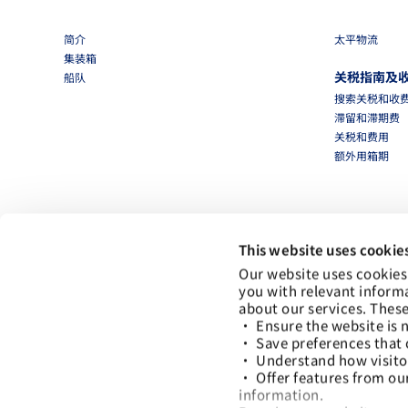
简介
太平物流
集装箱
关税指南及
船队
搜索关税和收
滞留和滞期费
关税和费用
额外用箱期
This website uses cookie
Our website uses cookies
you with relevant inform
about our services. These
• Ensure the website is n
• Save preferences that 
• Understand how visitors
• Offer features from ou
information.