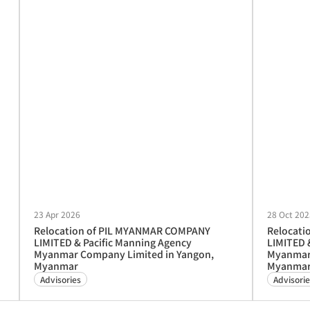
23 Apr 2026
28 Oct 202
Relocation of PIL MYANMAR COMPANY
Relocati
LIMITED & Pacific Manning Agency
LIMITED 
Myanmar Company Limited in Yangon,
Myanmar 
Myanmar
Myanma
Advisories
Advisorie