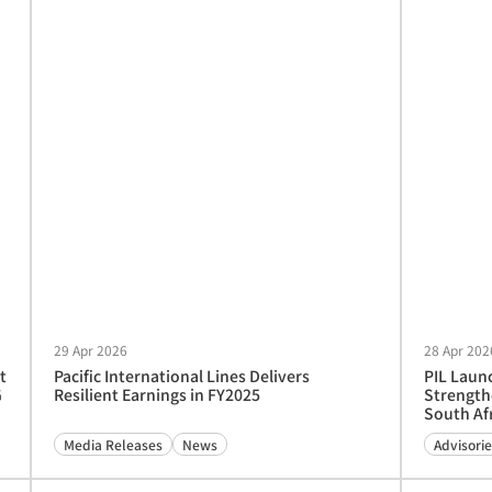
29 Apr 2026
28 Apr 202
t
Pacific International Lines Delivers
PIL Laun
G
Resilient Earnings in FY2025
Strength
South Af
Media Releases
News
Advisorie