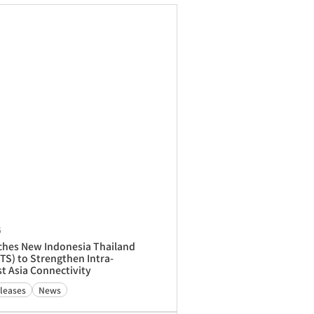
6
ches New Indonesia Thailand
ITS) to Strengthen Intra-
t Asia Connectivity
leases
News