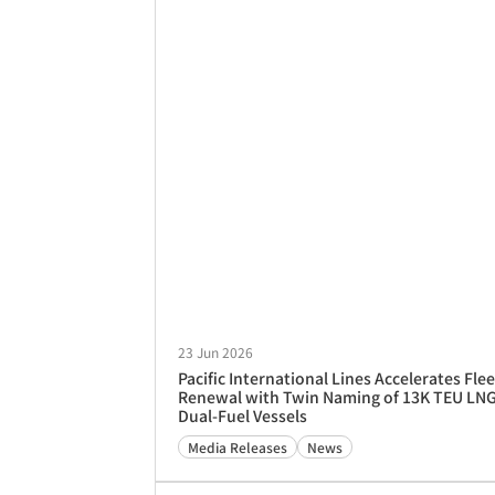
23 Jun 2026
Pacific International Lines Accelerates Flee
Renewal with Twin Naming of 13K TEU LN
Dual-Fuel Vessels
Media Releases
News