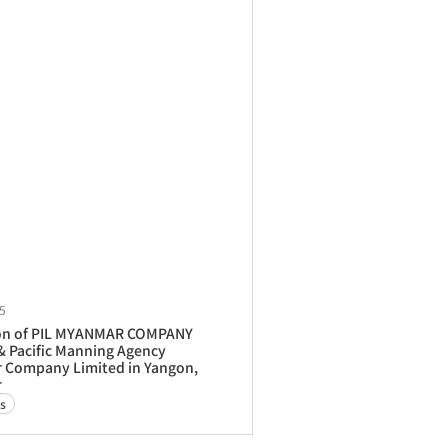
5
on of PIL MYANMAR COMPANY
& Pacific Manning Agency
Company Limited in Yangon,
r
s