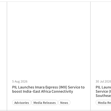
5 Aug 2026
30 Jul 202
PIL Launches Imara Express (IMX) Service to
PIL Laun
boost India–East Africa Connectivity
Service (
Southeas
Advisories
Media Releases
News
Media Re