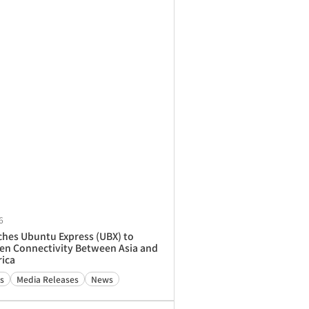
6
ches Ubuntu Express (UBX) to
en Connectivity Between Asia and
rica
s
Media Releases
News